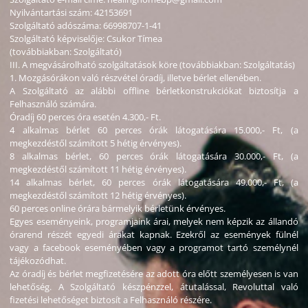
Nyilvántartási szám: 42153691
Szolgáltató adószáma: 66998707-1-41
Szolgáltató képviselője: Csukor Tímea
(továbbiakban: Szolgáltató)
III. A megvásárolható szolgáltatások köre (továbbiakban: Szolgáltatás)
1. Mozgásórákon való részvétel óradíj, illetve bérlet ellenében.
A Szolgáltató az alábbi offline bérletkonstrukciókat biztosítja a
Felhasználó számára.
Óradíj 60 perces óra esetén 4.300,- Ft.
4 alkalmas bérlet 60 perces órák látogatására 15.000,- Ft, (a
megkezdéstől számított 5 hétig érvényes).
8 alkalmas bérlet, 60 perces órák látogatására 30.000,- Ft, (a
megkezdéstől számított 11 hétig érvényes).
14 alkalmas bérlet, 60 perces órák látogatására 49.000,- Ft, (a
megkezdéstől számított 12 hétig érvényes).
60 perces online órára bármelyik bérletünk érvényes.
Egyes eseményeink, programjaink árai, melyek nem képzik az állandó
órarend részét egyedi árakat kapnak. Ezekről az események fülnél
vagy a facebook eseményében vagy a programot tartó személynél
tájékozódhat.
Az óradíj és bérlet megfizetésére az adott óra előtt személyesen is van
lehetőség. A Szolgáltató készpénzzel, átutalással, Revoluttal való
fizetési lehetőséget biztosít a Felhasználó részére.