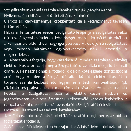
Szolgáltatásunkat áfás számla ellenében tudják igénybe venni!
Nyilvánvalóan hibásan feltüntetett árnak minősül:
0 Ft-os ár, kedvezménnyel csökkentett, de a kedvezményt tévesen
feltüntető ár.
Hibás ár feltüntetése esetén Szolgáltató felajánlja a szolgáltatás valós
díjon való igénybevételének lehetőségét, mely információ birtokában
a Felhasználó eldöntheti, hogy igénybe veszi valós díjon a szolgáltatást
vagy minden hátrányos jogkövetkezmény nélkül lemondja a
megrendelést.
A Felhasználó elfogadja, hogy vásárlásairól minden számláját kizárólag
elektronikus úton kapja meg a Szolgáltatótól az általa megadott e-mail
címre. A Felhasználónak a fogadói oldalon kötelessége gondoskodni
arról, hogy minden a Szolgáltató által küldött elektronikus úton
történő számla kézbesíthető legyen és a technikai beállítások (pl.
tűzfalak) adaptálva lettek. E-mail cím változása esetén a Felhasználó
köteles a Szolgáltatót azonnal elektronikusan írásban és
jogérvényesen levélben értesíteni. Felhasználó köteles legkésőbb 7
nappal a számlázás előtt a változásokról a Szolgáltatót értesíteni.
Hozzájárulás személyes adatok kezeléséhez
1. A Felhasználó az Adatvédelmi Tájékoztatót megismerte, az abban
foglaltakat elfogadja.
2. A Felhasználó kifejezetten hozzájárul az Adatvédelmi tájékoztatóban