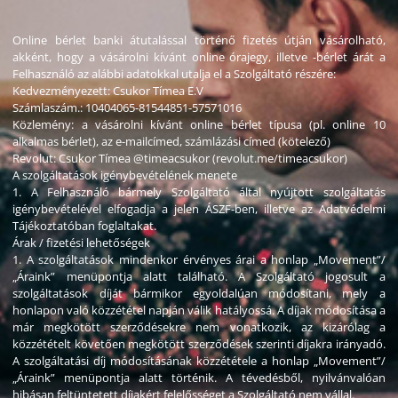
Online bérlet banki átutalással történő fizetés útján vásárolható,
akként, hogy a vásárolni kívánt online órajegy, illetve -bérlet árát a
Felhasználó az alábbi adatokkal utalja el a Szolgáltató részére:
Kedvezményezett: Csukor Tímea E.V
Számlaszám.: 10404065-81544851-57571016
Közlemény: a vásárolni kívánt online bérlet típusa (pl. online 10
alkalmas bérlet), az e-mailcímed, számlázási címed (kötelező)
Revolut: Csukor Tímea @timeacsukor (revolut.me/timeacsukor)
A szolgáltatások igénybevételének menete
1. A Felhasználó bármely Szolgáltató által nyújtott szolgáltatás
igénybevételével elfogadja a jelen ÁSZF-ben, illetve az Adatvédelmi
Tájékoztatóban foglaltakat.
Árak / fizetési lehetőségek
1. A szolgáltatások mindenkor érvényes árai a honlap „Movement”/
„Áraink” menüpontja alatt található. A Szolgáltató jogosult a
szolgáltatások díját bármikor egyoldalúan módosítani, mely a
honlapon való közzététel napján válik hatályossá. A díjak módosítása a
már megkötött szerződésekre nem vonatkozik, az kizárólag a
közzétételt követően megkötött szerződések szerinti díjakra irányadó.
A szolgáltatási díj módosításának közzététele a honlap „Movement”/
„Áraink” menüpontja alatt történik. A tévedésből, nyilvánvalóan
hibásan feltüntetett díjakért felelősséget a Szolgáltató nem vállal.