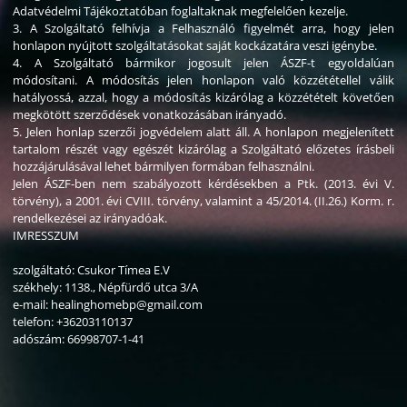
Adatvédelmi Tájékoztatóban foglaltaknak megfelelően kezelje.
3. A Szolgáltató felhívja a Felhasználó figyelmét arra, hogy jelen
honlapon nyújtott szolgáltatásokat saját kockázatára veszi igénybe.
4. A Szolgáltató bármikor jogosult jelen ÁSZF-t egyoldalúan
módosítani. A módosítás jelen honlapon való közzététellel válik
hatályossá, azzal, hogy a módosítás kizárólag a közzétételt követően
megkötött szerződések vonatkozásában irányadó.
5. Jelen honlap szerzői jogvédelem alatt áll. A honlapon megjelenített
tartalom részét vagy egészét kizárólag a Szolgáltató előzetes írásbeli
hozzájárulásával lehet bármilyen formában felhasználni.
Jelen ÁSZF-ben nem szabályozott kérdésekben a Ptk. (2013. évi V.
törvény), a 2001. évi CVIII. törvény, valamint a 45/2014. (II.26.) Korm. r.
rendelkezései az irányadóak.
IMRESSZUM
szolgáltató: Csukor Tímea E.V
székhely: 1138., Népfürdő utca 3/A
e-mail: healinghomebp@gmail.com
telefon: +36203110137
adószám: 66998707-1-41