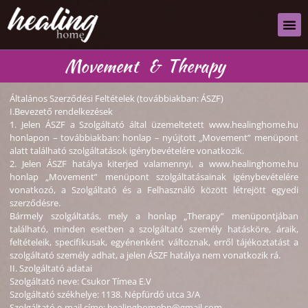
Movement
&
Therapy
Általános Szerződési Feltételek (továbbiakban: ÁSZF)
I.Bevezető rendelkezések
1. Jelen ÁSZF a Szolgáltató által üzemeltetett www.healinghome.hu
honlapon – továbbiakban: honlap – nyújtott „Movement” menüpont
alatt található szolgáltatások igénybevételére vonatkozik.
2. Jelen ÁSZF hatálya kiterjed valamennyi, a www.healinghome.hu
honlap „Movement” menüpont szolgáltatásainak igénybevételére
vonatkozó, a Szolgáltató és a Felhasználó között létrejött egyedi
szerződésre.
Bármely szolgáltatás, mely a honlap „Therapy” menüpontjában
található, minden esetben a szolgáltató személy hatásköre, áraik,
feltételeik, specifikusak, egyénenként változnak, erről tájékoztatást a
szolgáltató személy adhat, a jelen ÁSZF hatálya nem vonatkozik rá.
II. Szolgáltató adatai
Szolgáltató neve: Csukor Tímea E.V
Szolgáltató székhelye: 1138. Népfürdő utca 3/A
Szolgáltató e-mail címe: healinghomebp@gmail.com