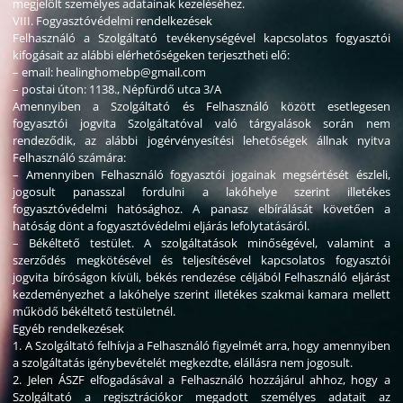
megjelölt személyes adatainak kezeléséhez.
VIII. Fogyasztóvédelmi rendelkezések
Felhasználó a Szolgáltató tevékenységével kapcsolatos fogyasztói
kifogásait az alábbi elérhetőségeken terjesztheti elő:
– email: healinghomebp@gmail.com
– postai úton: 1138., Népfürdő utca 3/A
Amennyiben a Szolgáltató és Felhasználó között esetlegesen
fogyasztói jogvita Szolgáltatóval való tárgyalások során nem
rendeződik, az alábbi jogérvényesítési lehetőségek állnak nyitva
Felhasználó számára:
– Amennyiben Felhasználó fogyasztói jogainak megsértését észleli,
jogosult panasszal fordulni a lakóhelye szerint illetékes
fogyasztóvédelmi hatósághoz. A panasz elbírálását követően a
hatóság dönt a fogyasztóvédelmi eljárás lefolytatásáról.
– Békéltető testület. A szolgáltatások minőségével, valamint a
szerződés megkötésével és teljesítésével kapcsolatos fogyasztói
jogvita bíróságon kívüli, békés rendezése céljából Felhasználó eljárást
kezdeményezhet a lakóhelye szerint illetékes szakmai kamara mellett
működő békéltető testületnél.
Egyéb rendelkezések
1. A Szolgáltató felhívja a Felhasználó figyelmét arra, hogy amennyiben
a szolgáltatás igénybevételét megkezdte, elállásra nem jogosult.
2. Jelen ÁSZF elfogadásával a Felhasználó hozzájárul ahhoz, hogy a
Szolgáltató a regisztrációkor megadott személyes adatait az