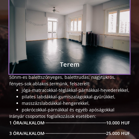
Terem
50nm-es balettszőnyeges, balettrudas, nagytükrös,
fényes-sok ablakos termünk, felszerelt:
jóga-matracokkal-téglákkal-párnákkal-hevederekkel,
pilates labdákkal-gumiszalagokkal-gyűrűkkel,
masszázslabdákkal-hengerekkel,
pokrócokkal-párnákkal és egyéb apóságokkal
Irányár csoportos foglalkozások esetében:
1 ÓRA/ALKALOM
10.000 HUF
3 ÓRA/ALKALOM
25.000 HUF