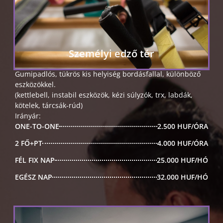
Személyi edző tér
Gumipadlós, tükrös kis helyiség bordásfallal, különböző
eszközökkel.
(kettlebell, instabil eszközök, kézi súlyzók, trx, labdák,
kötelek, tárcsák-rúd)
Irányár:
ONE-TO-ONE
2.500 HUF/ÓRA
2 FŐ+PT
4.000 HUF/ÓRA
FÉL FIX NAP
25.000 HUF/HÓ
EGÉSZ NAP
32.000 HUF/HÓ