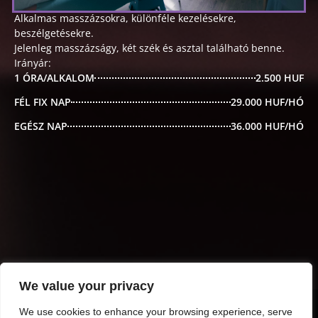
Alkalmas masszázsokra, különféle kezelésekre,
beszélgetésekre.
Jelenleg masszázságy, két szék és asztal található benne.
Irányár:
1 ÓRA/ALKALOM
2.500 HUF
FÉL FIX NAP
29.000 HUF/HÓ
EGÉSZ NAP
36.000 HUF/HÓ
We value your privacy
Címünk: 1133 Budapest, Pozsonyi út 54.
We use cookies to enhance your browsing experience, serve
Mobil: +36 20 311 01 37