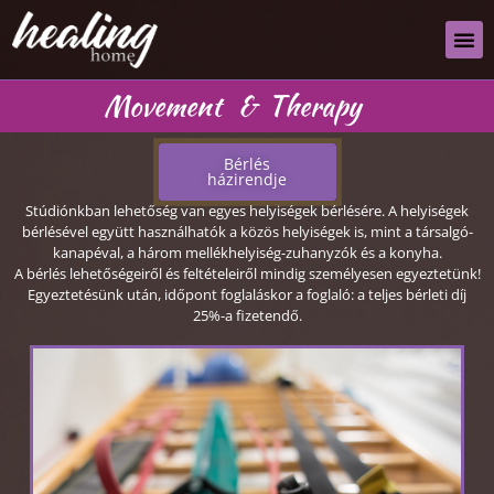
Movement
&
Therapy
Bérlés
házirendje
Stúdiónkban lehetőség van egyes helyiségek bérlésére. A helyiségek
bérlésével együtt használhatók a közös helyiségek is, mint a társalgó-
kanapéval, a három mellékhelyiség-zuhanyzók és a konyha.
A bérlés lehetőségeiről és feltételeiről mindig személyesen egyeztetünk!
Egyeztetésünk után, időpont foglaláskor a foglaló: a teljes bérleti díj
25%-a fizetendő.