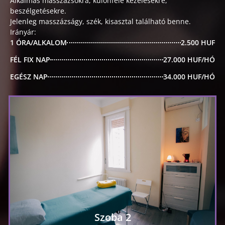
Alkalmas masszázsokra, különféle kezelésekre,
beszélgetésekre.
Jelenleg masszázságy, szék, kisasztal található benne.
Irányár:
1 ÓRA/ALKALOM
2.500 HUF
FÉL FIX NAP
27.000 HUF/HÓ
EGÉSZ NAP
34.000 HUF/HÓ
Szoba 2